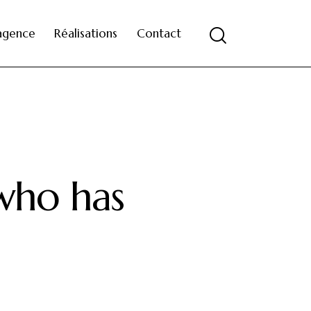
’agence
Réalisations
Contact
 who has