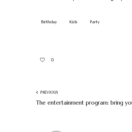
Birthday
Kids
Party
0
Navigation
PREVIOUS
The entertainment program: bring you
de
l’article