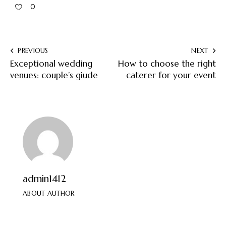
0
Navigation
PREVIOUS
NEXT
Exceptional wedding
How to choose the right
de
venues: couple’s giude
caterer for your event
l’article
admin1412
ABOUT AUTHOR